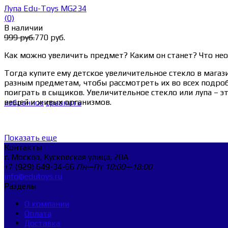
Лупа Edu-Toys MG234
(0)
В наличии
999 руб.
770 руб.
Как можно увеличить предмет? Каким он станет? Что не
Тогда купите ему детское увеличительное стекло в магаз
разным предметам, чтобы рассмотреть их во всех подробн
поиграть в сыщиков. Увеличительное стекло или лупа – 
вещей и живых организмов.
избранное
сравнить
Показать еще
Контакты
г. Москва, Кусковская улица, 20A
+7 (929) 649-34-66
Пн—Пт 10:00—18:00
info@edutoys.ru
Разделы
О компании
Оплата
Доставка