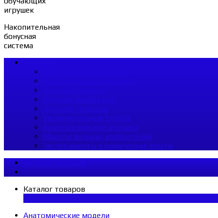
обучающих
игрушек
Накопительная
бонусная
система
Edutoys
Анатомические модели
Конструкторы для детей
Детский бинокль
Детский микроскоп
Детский телескоп
Увеличительные стекла
Археологические игрушки
Макеты великих изобретений
Эксперименты и химические опыты
Каталог товаров
Каталог товаров
×
Анатомические модели