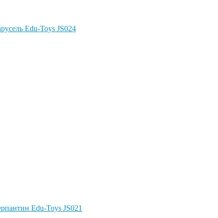
Карусель Edu-Toys JS024
Серпантин Edu-Toys JS021