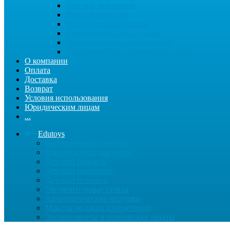
Детский микроскоп
Детский телескоп
Увеличительные стекла
Археологические игрушки
Макеты великих изобретений
Эксперименты и химические опыты
О компании
Оплата
Доставка
Возврат
Условия использования
Юридическим лицам
...
Edutoys
Анатомические модели
Конструкторы для детей
Детский бинокль
Детский микроскоп
Детский телескоп
Увеличительные стекла
Археологические игрушки
Макеты великих изобретений
Эксперименты и химические опыты