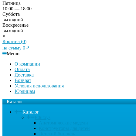
Пятница
10:00 — 18:00
Суббота
выходной
Воскресенье
выходной
×
Корзина (
0
)
на сумму
0
₽
Меню
О компании
Оплата
Доставка
Возврат
Условия использования
Юрлицам
Каталог
Каталог
Edutoys
Анатомические модели
Конструкторы для детей
Детский бинокль